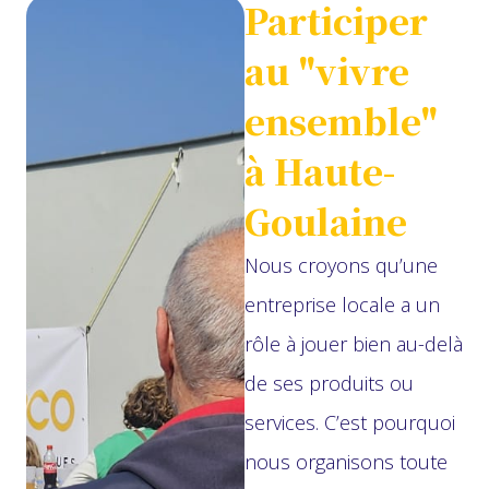
Participer
opérations
au "vivre
commerciales,
portraits d’adhérents,
ensemble"
relais d’actualités…
à Haute-
Vous ne restez jamais
Goulaine
invisible avec une
cotisation annuelle
Nous croyons qu’une
accessible (100 € par
entreprise locale a un
an).
rôle à jouer bien au-delà
de ses produits ou
services. C’est pourquoi
nous organisons toute