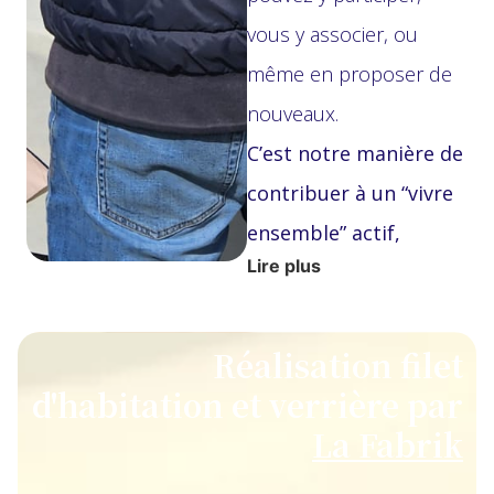
vous y associer, ou
même en proposer de
nouveaux.
C’est notre manière de
contribuer à un
“vivre
ensemble” actif,
Lire plus
concret et joyeux
, où
chaque professionnel
devient un acteur-clé
Réalisation filet
de la vie de la
d'habitation et verrière par
commune.
La Fabrik