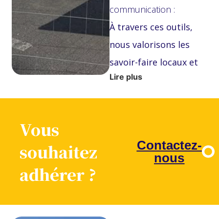
communication :
À travers ces outils,
nous valorisons les
savoir-faire locaux et
Lire plus
encourageons la
consommation de
proximité.
Vous
Mais surtout,
nous
Contactez-
souhaitez
nous
multiplions les
adhérer ?
occasions de vous faire
connaître
:
événements publics,