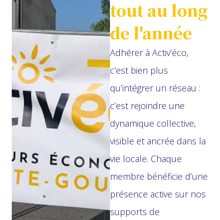
la même énergie : faire
tout au long
vivre et grandir
de l'année
l’activité dans le
Adhérer à Activ’éco,
vignoble nantais.
c’est bien plus
qu’intégrer un réseau :
c’est rejoindre une
dynamique collective,
visible et ancrée dans la
vie locale. Chaque
membre bénéficie d’une
présence active sur nos
supports de