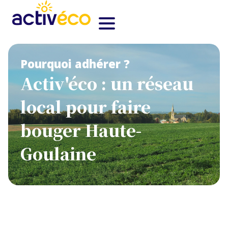
Pourquoi adhérer ?
Activ'éco : un réseau
local pour faire
bouger Haute-
Goulaine​