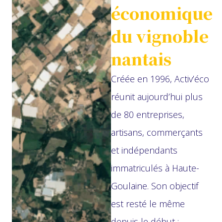
économique
du vignoble
nantais
Créée en 1996, Activ’éco
réunit aujourd’hui plus
de 80 entreprises,
artisans, commerçants
et indépendants
immatriculés à Haute-
Goulaine. Son objectif
est resté le même
depuis le début :