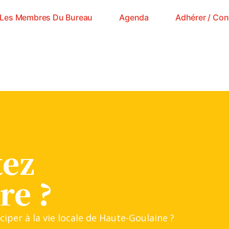
Les Membres Du Bureau
Agenda
Adhérer / Con
tez
re ?
ciper à la vie locale de Haute-Goulaine ?