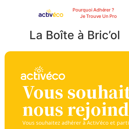
Pourquoi Adhérer ?
Je Trouve Un Pro
La Boîte à Bric’ol
Vous souhai
nous rejoind
Vous souhaitez adhérer à Activ’éco et parti