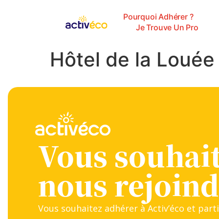
Pourquoi Adhérer ?
Je Trouve Un Pro
Hôtel de la Louée
Vous souhai
nous rejoind
Vous souhaitez adhérer à Activ’éco et parti