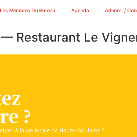
Les Membres Du Bureau
Agenda
Adhérer / Con
 — Restaurant Le Vigne
tez
re ?
ciper à la vie locale de Haute-Goulaine ?